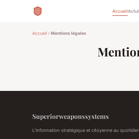
Accueil
Actu
Accueil
›
Mentions légales
Mention
Superiorweaponssystems
L'information stratégique et citoyenne au quotidie