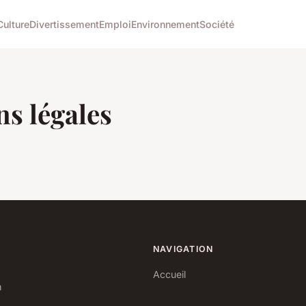
Culture
Divertissement
Emploi
Environnement
Société
s légales
NAVIGATION
Accueil
n