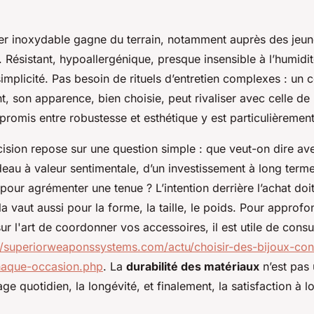
cier inoxydable gagne du terrain, notamment auprès des jeu
Résistant, hypoallergénique, presque insensible à l’humidi
 simplicité. Pas besoin de rituels d’entretien complexes : un
ant, son apparence, bien choisie, peut rivaliser avec celle de 
promis entre robustesse et esthétique y est particulièrement
ision repose sur une question simple : que veut-on dire ave
adeau à valeur sentimentale, d’un investissement à long ter
pour agrémenter une tenue ? L’intention derrière l’achat doit
a vaut aussi pour la forme, la taille, le poids. Pour approfo
r l'art de coordonner vos accessoires, il est utile de consu
//superiorweaponssystems.com/actu/choisir-des-bijoux-cons
haque-occasion.php
. La
durabilité des matériaux
n’est pas u
age quotidien, la longévité, et finalement, la satisfaction à 