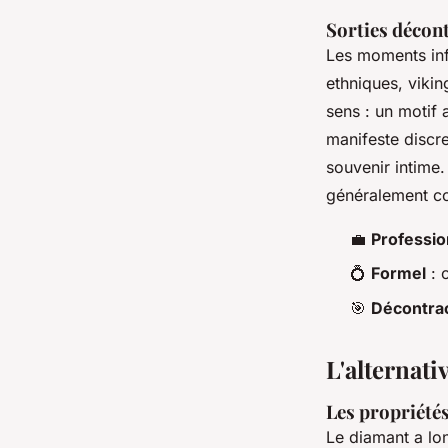
Sorties décont
Les moments info
ethniques, viki
sens : un motif 
manifeste discr
souvenir intime.
généralement com
💼
Professio
💍
Formel
: o
🎯
Décontra
L'alternati
Les propriétés
Le diamant a lon