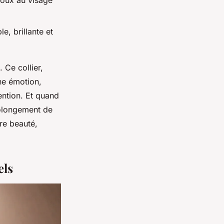
ijoux au visage
, brillante et
 Ce collier,
une émotion,
ention. Et quand
prolongement de
re beauté,
els