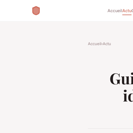
Accueil
Actu
Accueil
›
Actu
Gui
i