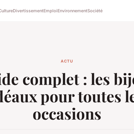
Culture
Divertissement
Emploi
Environnement
Société
ACTU
de complet : les bi
déaux pour toutes l
occasions