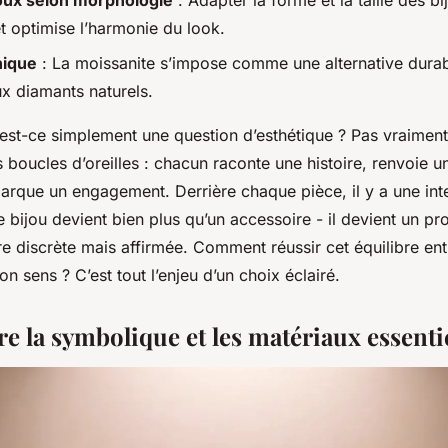
joux selon morphologie
: Adapter la forme et la taille des b
t optimise l’harmonie du look.
hique
: La moissanite s’impose comme une alternative durable
x diamants naturels.
 est-ce simplement une question d’esthétique ? Pas vraiment.
 boucles d’oreilles : chacun raconte une histoire, renvoie 
rque un engagement. Derrière chaque pièce, il y a une int
 le bijou devient bien plus qu’un accessoire - il devient un 
re discrète mais affirmée. Comment réussir cet équilibre ent
n sens ? C’est tout l’enjeu d’un choix éclairé.
 la symbolique et les matériaux essenti