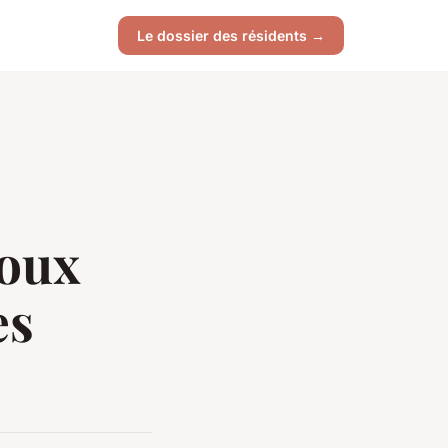
Le dossier des résidents →
joux
es