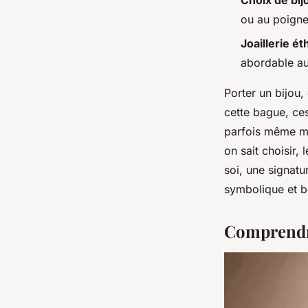
Choix de bi
ou au poigne
Joaillerie ét
abordable au
Porter un bijou,
cette bague, ces
parfois même ma
on sait choisir,
soi, une signatu
symbolique et bo
Comprendre