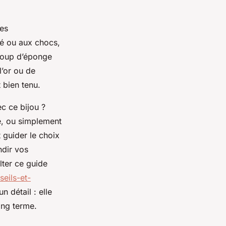
nes
té ou aux chocs,
 coup d’éponge
l’or ou de
 bien tenu.
c ce bijou ?
me, ou simplement
 guider le choix
ndir vos
lter ce guide
eils-et-
n détail : elle
long terme.